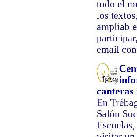
todo el m
los textos
ampliables
participa
email con 
Cen
inf
canteras
En Trébag
Salón Soc
Escuelas,
visitar u