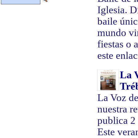
¡¡¡Salud y Suerte...!!!
Iglesia. D
baile únic
mundo vin
fiestas o 
este enlac
La 
Tré
La Voz de
nuestra re
publica 2
Este veran