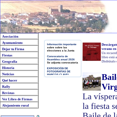
Asociación
Información importante
Ayuntamiento
Descárgat
sobre
sobre las
elecciones a la Junta
verano en
Dejar tu Firma
Un recuerd
Convocatoria de
Fiestas
libro está 
Asamblea anual 2026
Se adjunta convocatoria
Disfrútalo 
Geografía
EXPOSICIÓN DE
Historia
FOTOGRAFÍAS DE
MARCOS CLAVEL
Noticias
Bail
NATURALEZA SALVAJE
Qué hacer
CONVOCATORIA XXXII
Vir
CONCURSO
Rally
FOTOGRÁFICO DE TRÉB
Esta vez toca el Eclipse...
Revistas
La víspera
¡Con precaución!
Ver Libro de Firmas
EL VERANO CULTURAL
DE TRÉBAGO
la fiesta 
Alojamiento rural
Cartel general
LOTERÍA DE NAVIDAD
Baile de l
2026